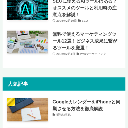
SEOに使えるAIツールはある？
オススメのツールと利用時の注
意点を解説！
2025年2月10日
SEO
無料で使えるマーケティングツ
ール12選！ビジネス成果に繋が
るツールを厳選！
2025年2月4日
Webマーケティング
人気記事
GoogleカレンダーをiPhoneと同
期させる方法を徹底解説
業務効率化