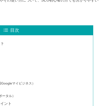
ールやその使い方について、SEO初心者の方でも分かりやすい
目次
は？
Googleマイビジネス）
ータポータル）
ポイント